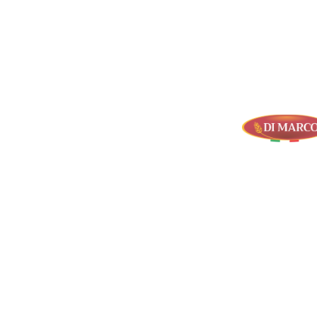
DI MARCO CORRADO
SRL
Uscita 12 Gra-Centrale del Latte
Via Monte Nero, 1/3
00012 – Guidonia Montecelio, Roma
Tel. (+39) 0774.572804
(+39) 0774.363847