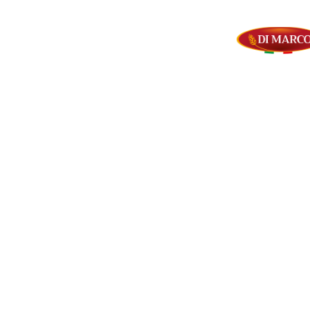
SRL
Uscita 12 Gra-Centrale del Latte
Via Monte Nero, 1/3
00012 – Guidonia Montecelio, Roma
Tel. (+39) 0774.572804
(+39) 0774.363847
P.IVA 14133821000
Facebook
Instagram
Youtube
ABONNEZ-VOUS À LA NEWSLETTER
Qu’est-ce que tu attends?