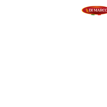
DI MARCO CORRADO
SRL
Uscita 12 Gra-Centrale del Latte
Via Monte Nero, 1/3
00012 – Guidonia Montecelio, Roma
Tel. (+39) 0774.572804
(+39) 0774.363847
P.IVA 14133821000
Facebook
Instagram
Youtube
ABONNEZ-VOUS À LA NEWSLETTER